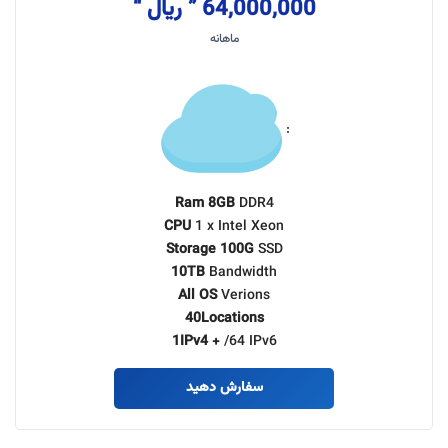
64,000,000 ” ریال “
ماهانه
:
Ram 8GB
DDR4
CPU
1 x Intel Xeon
Storage 100G
SSD
10TB
Bandwidth
All OS
Verions
40Locations
1IPv4 +
/64 IPv6
سفارش دهید