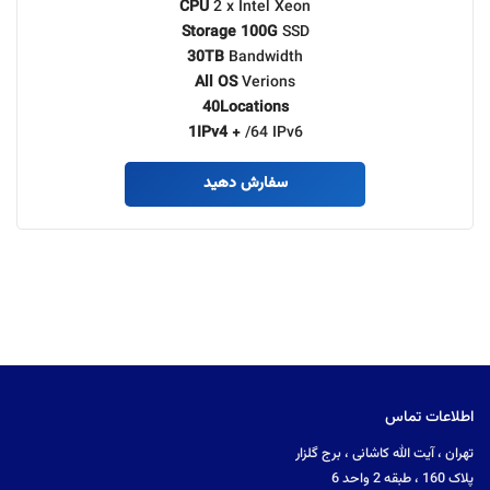
CPU
2 x Intel Xeon
Storage 100G
SSD
30TB
Bandwidth
All OS
Verions
40Locations
1IPv4 +
/64 IPv6
سفارش دهید
اطلاعات تماس
تهران ، آیت الله کاشانی ، برج گلزار
پلاک 160 ، طبقه 2 واحد 6