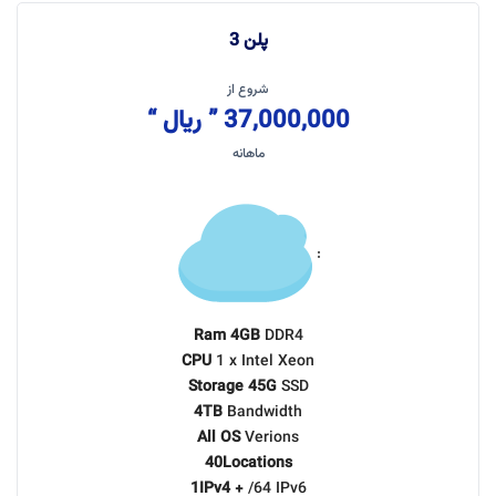
پلن 3
شروع از
37,000,000 ” ریال “
ماهانه
:
Ram 4GB
DDR4
CPU
1 x Intel Xeon
Storage 45G
SSD
4TB
Bandwidth
All OS
Verions
40Locations
1IPv4 +
/64 IPv6