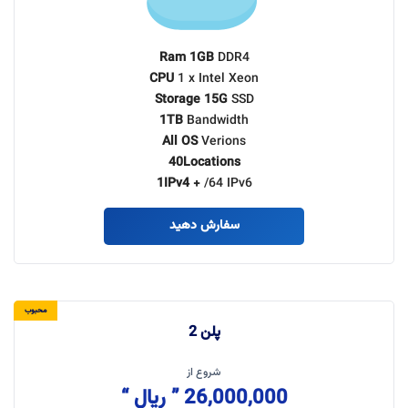
Ram 1GB
DDR4
CPU
1 x Intel Xeon
Storage 15G
SSD
1TB
Bandwidth
All OS
Verions
40Locations
1IPv4 +
/64 IPv6
سفارش دهید
محبوب
پلن 2
شروع از
26,000,000 ” ریال “