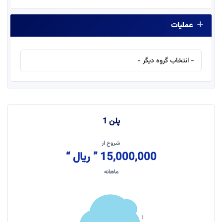
عملیات
پلن 1
شروع از
15,000,000 ” ریال “
ماهانه
: