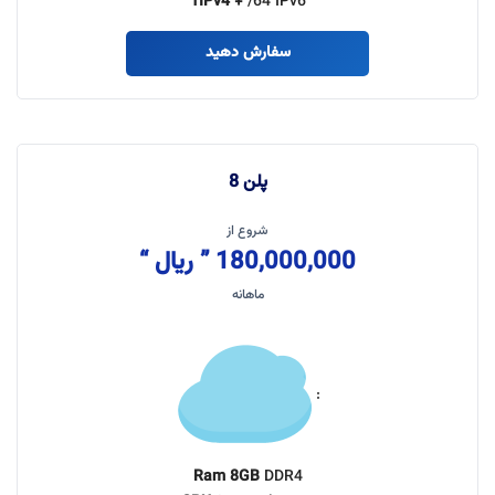
1IPv4 +
/64 IPv6
سفارش دهید
پلن 8
شروع از
180,000,000 ” ریال “
ماهانه
:
Ram 8GB
DDR4