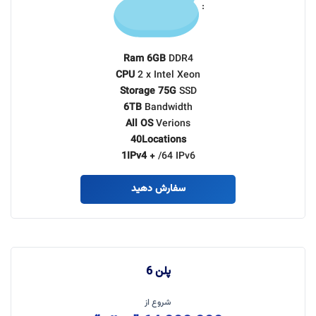
:
Ram 6GB
DDR4
CPU
2 x Intel Xeon
Storage 75G
SSD
6TB
Bandwidth
All OS
Verions
40Locations
1IPv4 +
/64 IPv6
سفارش دهید
پلن 6
شروع از