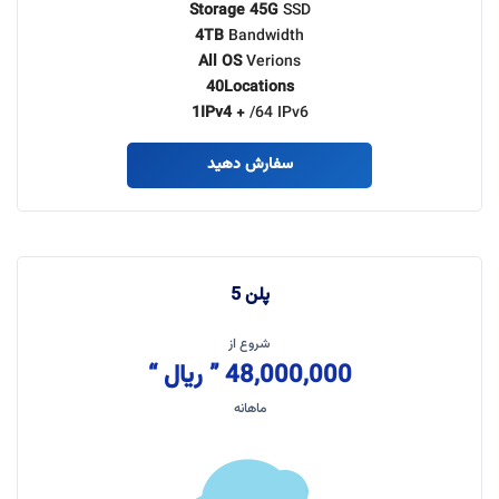
Storage 45G
SSD
4TB
Bandwidth
All OS
Verions
40Locations
1IPv4 +
/64 IPv6
سفارش دهید
پلن 5
شروع از
48,000,000 ” ریال “
ماهانه