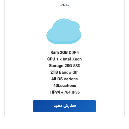
ماهانه
:
Ram 2GB
DDR4
CPU
1 x Intel Xeon
Storage 20G
SSD
2TB
Bandwidth
All OS
Verions
40Locations
1IPv4 +
/64 IPv6
سفارش دهید