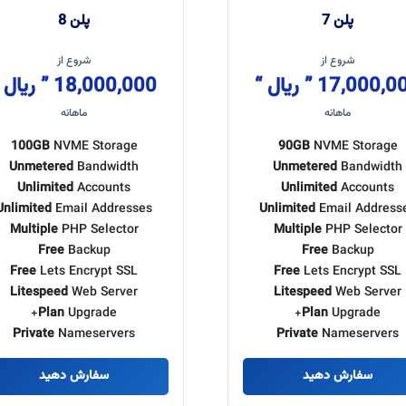
پلن 7
پلن 8
شروع از
شروع از
17,000,000 ” یال
18,000,000 ” ریال “
ماهانه
ماهانه
100GB
NVME Storage
90GB
NVME Storage
Unmetered
Bandwidth
Unmetered
Bandwidth
Unlimited
Accounts
Unlimited
Accounts
Unlimited
Email Addresses
Unlimited
Email Address
Multiple
PHP Selector
Multiple
PHP Selector
Free
Backup
Free
Backup
Free
Lets Encrypt SSL
Free
Lets Encrypt SSL
Litespeed
Web Server
Litespeed
Web Server
Plan
Upgrade+
Plan
Upgrade+
Private
Nameservers
Private
Nameservers
سفارش دهید
سفارش دهید