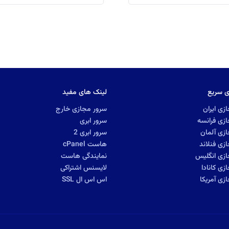
ی سریع
لینک های مفید
زی ایران
سرور مجازی خارج
زی فرانسه
سرور ابری
زی آلمان
سرور ابری 2
زی فنلاند
هاست cPanel
ازی انگلیس
نمایندگی هاست
زی کانادا
لایسنس اشتراکی
زی آمریکا
اس اس ال SSL