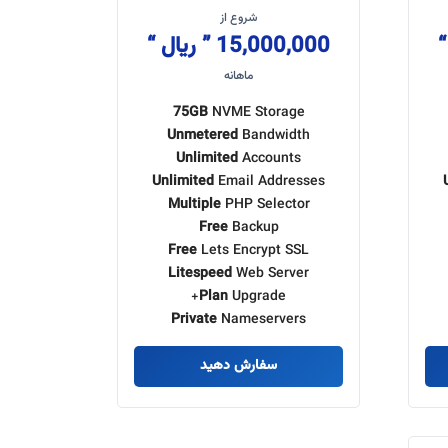
شروع از
15,000,000 ” ریال “
ماهانه
75GB
NVME Storage
Unmetered
Bandwidth
Unlimited
Accounts
Unlimited
Email Addresses
Multiple
PHP Selector
Free
Backup
Free
Lets Encrypt SSL
Litespeed
Web Server
Plan
Upgrade+
Private
Nameservers
سفارش دهید