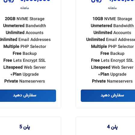
ماهانه
ماهانه
20GB
NVME Storage
10GB
NVME Storage
Unmetered
Bandwidth
Unmetered
Bandwidth
Unlimited
Accounts
Unlimited
Accounts
Unlimited
Email Addresses
Unlimited
Email Address
Multiple
PHP Selector
Multiple
PHP Selector
Free
Backup
Free
Backup
Free
Lets Encrypt SSL
Free
Lets Encrypt SSL
Litespeed
Web Server
Litespeed
Web Server
Plan
Upgrade+
Plan
Upgrade+
Private
Nameservers
Private
Nameservers
سفارش دهید
سفارش دهید
پلن 4
پلن 5