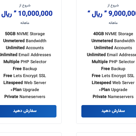
شروع از
شروع از
9,000,000 ” ریال
10,000,000 ” ریال “
ماهانه
ماهانه
50GB
NVME Storage
40GB
NVME Storage
Unmetered
Bandwidth
Unmetered
Bandwidth
Unlimited
Accounts
Unlimited
Accounts
Unlimited
Email Addresses
Unlimited
Email Address
Multiple
PHP Selector
Multiple
PHP Selector
Free
Backup
Free
Backup
Free
Lets Encrypt SSL
Free
Lets Encrypt SSL
Litespeed
Web Server
Litespeed
Web Server
Plan
Upgrade+
Plan
Upgrade+
Private
Nameservers
Private
Nameservers
سفارش دهید
سفارش دهید