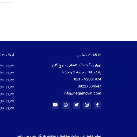
اطلاعات تماس
لینک ها
سرور مجا
تهران ، آیت الله کاشانی ، برج گلزار
سرور مجا
پلاک 160 ، طبقه 2 واحد 6
سرور مجا
92001474 - 021
سرور مجا
09227504547
سرور مج
info@negarnovin.com
سرور مجا
سرور مجا
تمام حقوق این سایت محفوظ و متعلق به نگار نوین می باشد