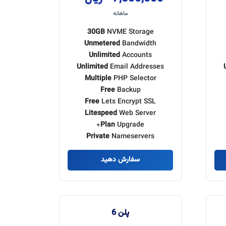
ماهانه
30GB
NVME Storage
Unmetered
Bandwidth
Unlimited
Accounts
Unlimited
Email Addresses
Multiple
PHP Selector
Free
Backup
Free
Lets Encrypt SSL
Litespeed
Web Server
Plan
Upgrade+
Private
Nameservers
سفارش دهید
پلن 6