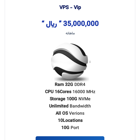
VPS - Vip
35,000,000 ” ریال “
ماهانه
:
Ram 32G
DDR4
CPU 16Cores
16000 MHz
Storage 100G
NVMe
Unlimited
Bandwidth
All OS
Verions
10Locations
10G
Port