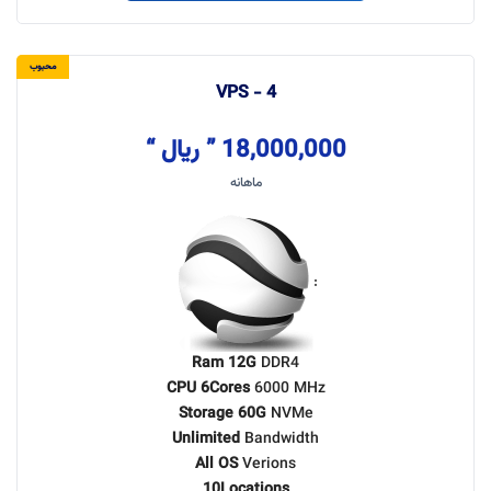
محبوب
VPS - 4
18,000,000 ” ریال “
ماهانه
:
Ram 12G
DDR4
CPU 6Cores
6000 MHz
Storage 60G
NVMe
Unlimited
Bandwidth
All OS
Verions
10Locations