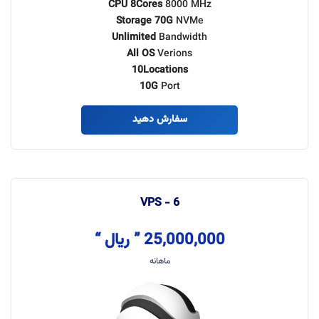
CPU 8Cores
8000 MHz
Storage 70G
NVMe
Unlimited
Bandwidth
All OS
Verions
10Locations
10G
Port
سفارش دهید
VPS - 6
25,000,000 ” ریال “
ماهانه