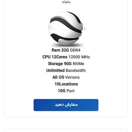
ماهانه
:
Ram 32G
DDR4
CPU 12Cores
12000 MHz
Storage 90G
NVMe
Unlimited
Bandwidth
All OS
Verions
10Locations
10G
Port
سفارش دهید