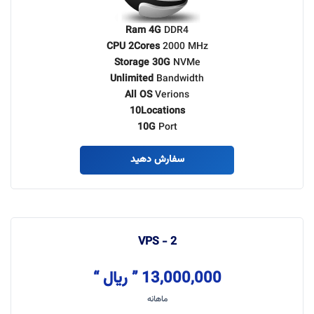
Ram 4G
DDR4
CPU 2Cores
2000 MHz
Storage 30G
NVMe
Unlimited
Bandwidth
All OS
Verions
10Locations
10G
Port
سفارش دهید
VPS - 2
13,000,000 ” ریال “
ماهانه