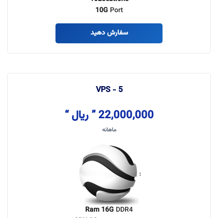
10G
Port
سفارش دهید
VPS - 5
22,000,000 ” ریال “
ماهانه
:
Ram 16G
DDR4