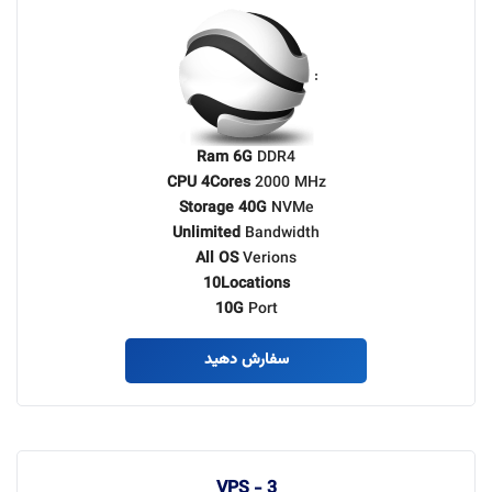
:
Ram 6G
DDR4
CPU 4Cores
2000 MHz
Storage 40G
NVMe
Unlimited
Bandwidth
All OS
Verions
10Locations
10G
Port
سفارش دهید
VPS - 3