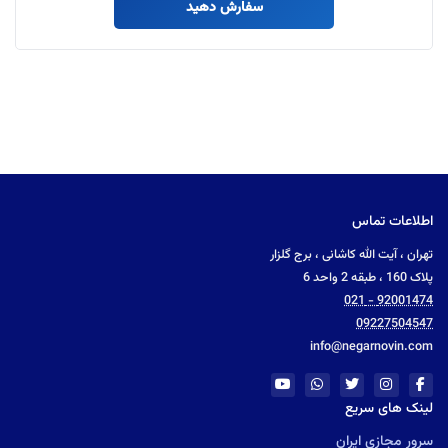
سفارش دهید
اطلاعات تماس
تهران ، آیت الله کاشانی ، برج گلزار
پلاک 160 ، طبقه 2 واحد 6
92001474 - 021
09227504547
info@negarnovin.com
لینک های سریع
سرور مجازی ایران