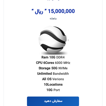
15,000,000 ” ریال “
ماهانه
:
Ram 10G
DDR4
CPU 6Cores
6000 MHz
Storage 50G
NVMe
Unlimited
Bandwidth
All OS
Verions
10Locations
10G
Port
سفارش دهید