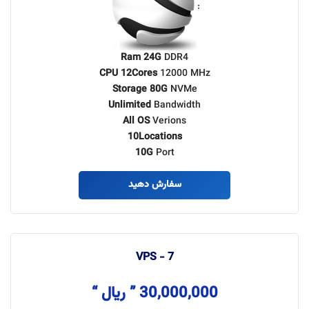
:
Ram 24G
DDR4
CPU 12Cores
12000 MHz
Storage 80G
NVMe
Unlimited
Bandwidth
All OS
Verions
10Locations
10G
Port
سفارش دهید
VPS - 7
30,000,000 ” ریال “